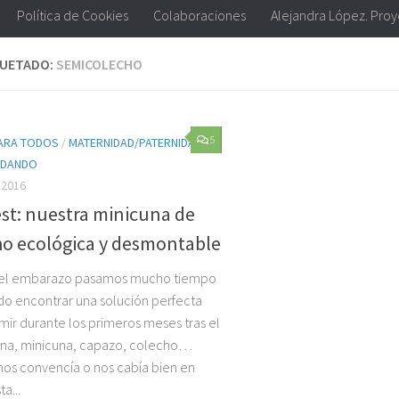
Política de Cookies
Colaboraciones
Alejandra López. Pro
QUETADO:
SEMICOLECHO
5
PARA TODOS
/
MATERNIDAD/PATERNIDAD
/
NDANDO
 2016
st: nuestra minicuna de
ho ecológica y desmontable
 el embarazo pasamos mucho tiempo
do encontrar una solución perfecta
mir durante los primeros meses tras el
una, minicuna, capazo, colecho…
nos convencía o nos cabía bien en
a...