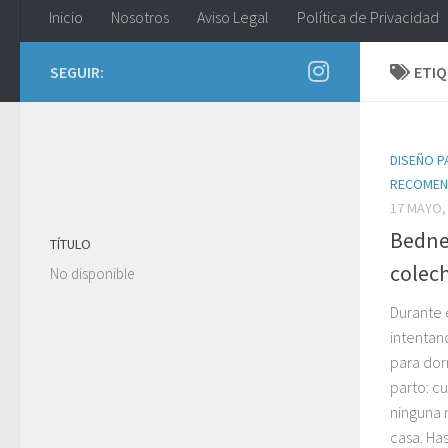
Inicio
Nosotros
Aviso Legal
Política de Privacidad
SEGUIR:
ETI
DISEÑO 
RECOME
17 MAYO,
Bedne
TÍTULO
colec
No disponible
Durante
intentan
para dor
parto: c
ninguna 
casa. Hast