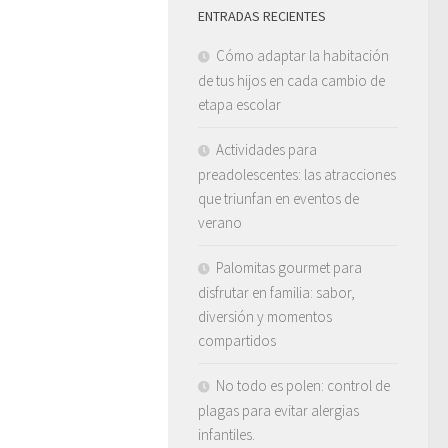
ENTRADAS RECIENTES
Cómo adaptar la habitación
de tus hijos en cada cambio de
etapa escolar
Actividades para
preadolescentes: las atracciones
que triunfan en eventos de
verano
Palomitas gourmet para
disfrutar en familia: sabor,
diversión y momentos
compartidos
No todo es polen: control de
plagas para evitar alergias
infantiles.