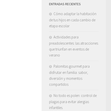
ENTRADAS RECIENTES
Cómo adaptar la habitación
de tus hijos en cada cambio de
etapa escolar
Actividades para
preadolescentes: las atracciones
que triunfan en eventos de
verano
Palomitas gourmet para
disfrutar en familia: sabor,
diversión y momentos
compartidos
No todo es polen: control de
plagas para evitar alergias
infantiles.