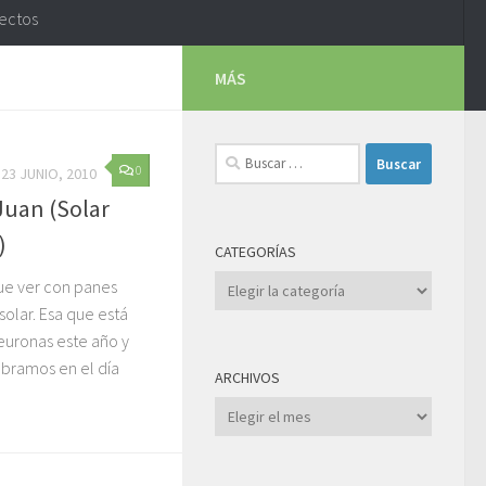
yectos
MÁS
Buscar:
0
23 JUNIO, 2010
Juan (Solar
)
CATEGORÍAS
Categorías
ue ver con panes
solar. Esa que está
neuronas este año y
ebramos en el día
ARCHIVOS
Archivos