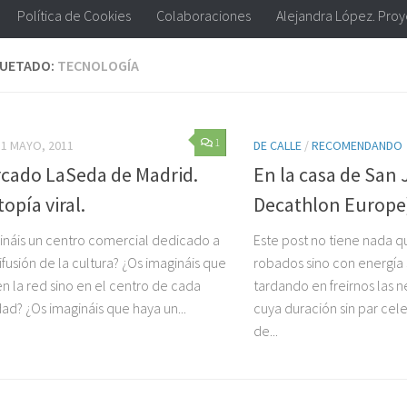
Política de Cookies
Colaboraciones
Alejandra López. Pro
QUETADO:
TECNOLOGÍA
1
1 MAYO, 2011
DE CALLE
/
RECOMENDANDO
rcado LaSeda de Madrid.
En la casa de San 
opía viral.
Decathlon Europe
ináis un centro comercial dedicado a
Este post no tiene nada q
difusión de la cultura? ¿Os imagináis que
robados sino con energía 
en la red sino en el centro de cada
tardando en freirnos las 
ad? ¿Os imagináis que haya un...
cuya duración sin par cel
de...