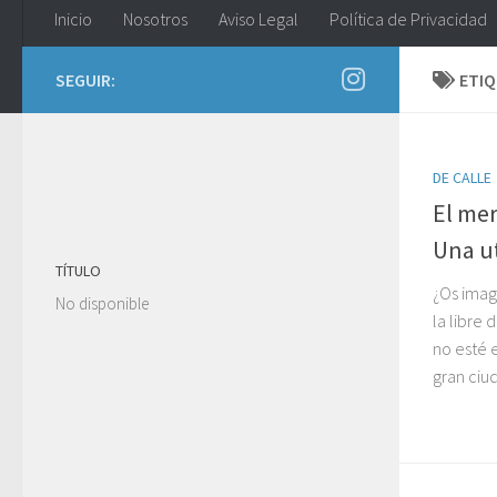
Inicio
Nosotros
Aviso Legal
Política de Privacidad
SEGUIR:
ETI
DE CALLE
El me
Una ut
TÍTULO
¿Os imag
No disponible
la libre 
no esté 
gran ciud