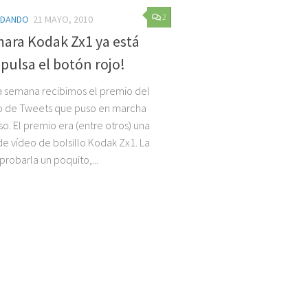
2
NDANDO
21 MAYO, 2010
ara Kodak Zx1 ya está
¡pulsa el botón rojo!
 semana recibimos el premio del
o de Tweets que puso en marcha
o. El premio era (entre otros) una
e vídeo de bolsillo Kodak Zx1. La
probarla un poquito,...