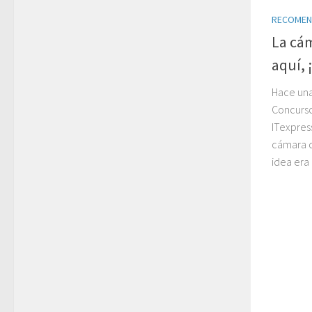
RECOME
La cám
aquí, 
Hace una
Concurs
ITexpress
cámara d
idea era 