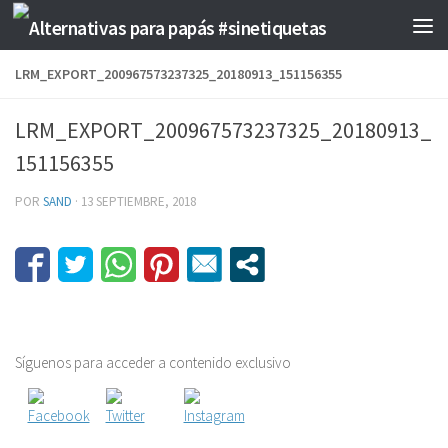
Saltar al contenido
LRM_EXPORT_200967573237325_20180913_151156355
LRM_EXPORT_200967573237325_20180913_
151156355
POR
SAND
·
13 SEPTIEMBRE, 2018
Síguenos para acceder a contenido exclusivo