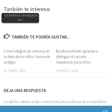
Tanbién te interesa:
Espacio Abierto Quinta de
los Molinos. Un espacio
de…
TAMBIÉN TE PODRÍA GUSTAR...
Cómo integrar las verduras en
1
Barefoot infantil: aprende a
0
la dieta de los niños: humus de
distinguir el calzado
acelgas
respetuoso para niños
11 JUNIO, 2019
3 MARZO, 2026
DEJA UNA RESPUESTA
Lo siento, debes estar
conectado
para publicar un comentario.