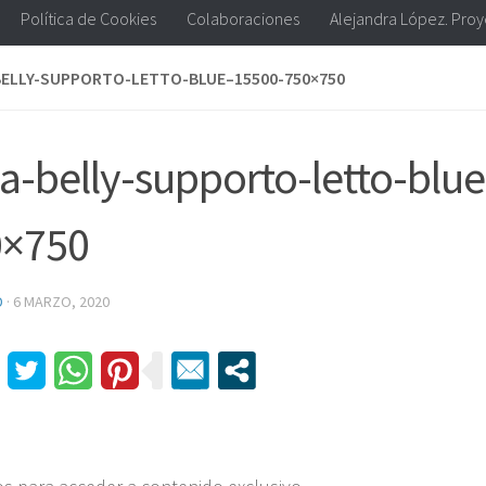
Política de Cookies
Colaboraciones
Alejandra López. Pro
BELLY-SUPPORTO-LETTO-BLUE–15500-750×750
la-belly-supporto-letto-blu
0×750
D
·
6 MARZO, 2020