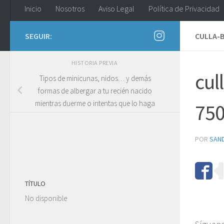
Inicio
Nosotros
Aviso Legal
Política de Privacidad
SEGUIR:
CULLA-
HISTORIA PREVIA
cul
Tipos de minicunas, nidos… y demás
formas de albergar a tu recién nacido
mientras duerme o intentas que lo haga
75
POR
SAN
TÍTULO
No disponible