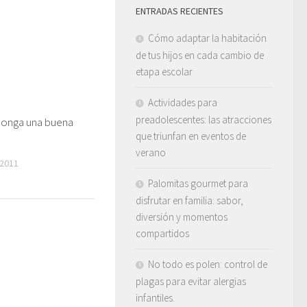
ENTRADAS RECIENTES
Cómo adaptar la habitación
de tus hijos en cada cambio de
etapa escolar
Actividades para
preadolescentes: las atracciones
onga una buena
4
que triunfan en eventos de
verano
2011
Palomitas gourmet para
disfrutar en familia: sabor,
diversión y momentos
compartidos
No todo es polen: control de
plagas para evitar alergias
infantiles.