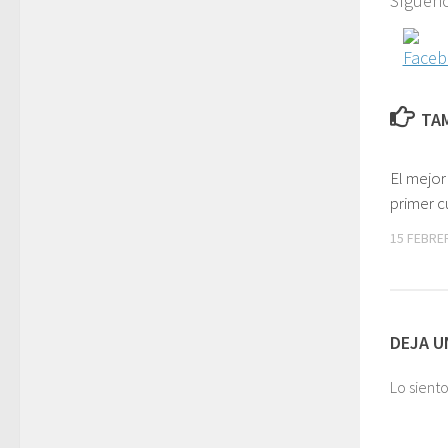
Sígueno
TAM
El mejor
primer 
15 FEBRE
DEJA U
Lo sient