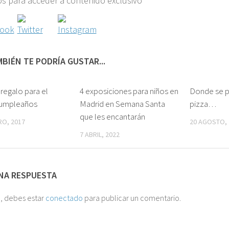
s para acceder a contenido exclusivo
BIÉN TE PODRÍA GUSTAR...
 regalo para el
2
4 exposiciones para niños en
0
Donde se p
cumpleaños
Madrid en Semana Santa
pizza…
que les encantarán
RO, 2017
20 AGOSTO, 
7 ABRIL, 2022
NA RESPUESTA
o, debes estar
conectado
para publicar un comentario.