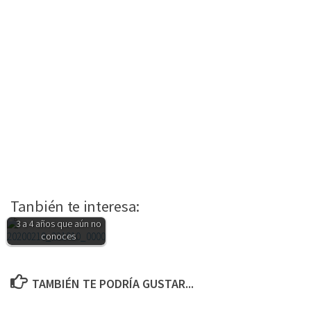
Tanbién te interesa:
5 películas para niños de
3 a 4 años que aún no
conoces
TAMBIÉN TE PODRÍA GUSTAR...