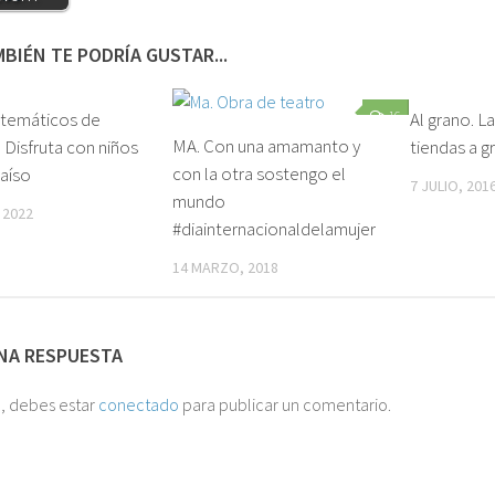
BIÉN TE PODRÍA GUSTAR...
 temáticos de
0
16
Al grano. L
MA. Con una amamanto y
. Disfruta con niños
tiendas a gr
con la otra sostengo el
raíso
7 JULIO, 201
mundo
 2022
#diainternacionaldelamujer
14 MARZO, 2018
NA RESPUESTA
o, debes estar
conectado
para publicar un comentario.