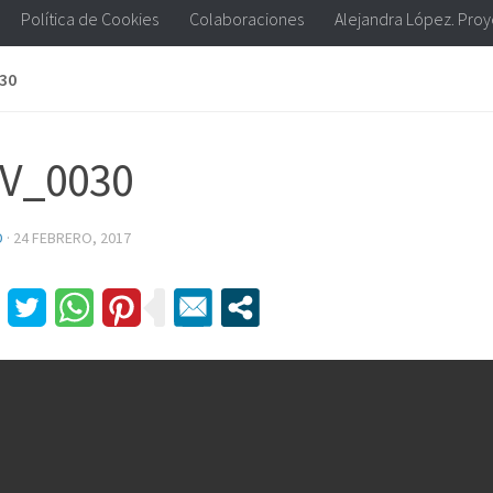
Política de Cookies
Colaboraciones
Alejandra López. Pro
30
V_0030
D
·
24 FEBRERO, 2017