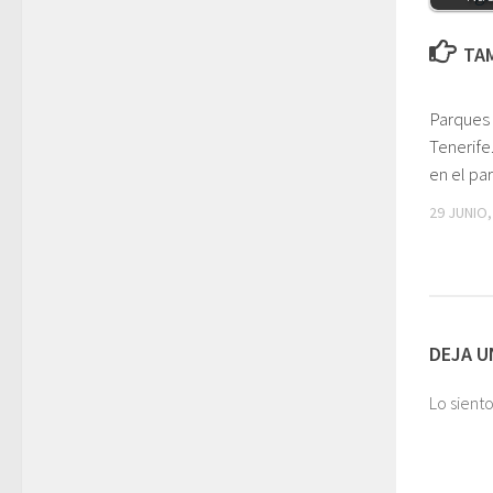
TAM
Parques
Tenerife
en el pa
29 JUNIO,
DEJA U
Lo sient