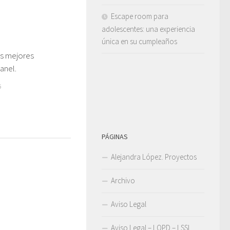
Escape room para
adolescentes: una experiencia
única en su cumpleaños
as mejores
9
anel.
6
PÁGINAS
Alejandra López. Proyectos
Archivo
Aviso Legal
Aviso Legal – LOPD – LSSI