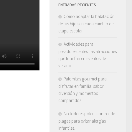
ENTRADAS RECIENTES
Cómo adaptar la habitación
de tus hijos en cada cambio de
etapa escolar
Actividades para
preadolescentes: las atracciones
que triunfan en eventos de
verano
Palomitas gourmet para
disfrutar en familia: sabor,
diversión y momentos
compartidos
No todo es polen: control de
plagas para evitar alergias
infantiles.