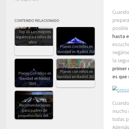
Cuando 
prepara
CONTENIDO RELACIONADO
posible
Top 10. Los mejores
hasta e
regalos para niños de 3
años.…
escucha
Planes con niños en
negárse
Navidad en Madrid 2018
la segu
primer 
Planes con niños en
Planes con niños en
es que 
Navidad en Madrid 2021
Navidad en Madrid
2019.…
Cuando 
Recomendaciones
mucho i
para padres de
pequeños fans del…
todas p
Ademá