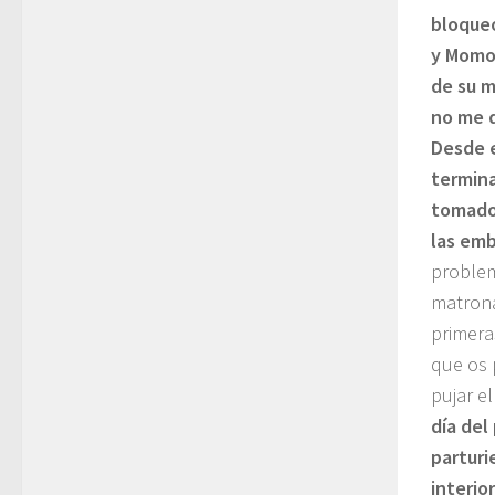
bloque
y Momot
de su m
no me d
Desde 
termin
tomado 
las emb
problem
matrona
primera
que os 
pujar e
día del
parturi
interio