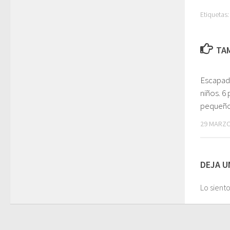
Etiquetas:
TAM
Escapad
niños. 6
pequeños
29 MARZO
DEJA U
Lo sient