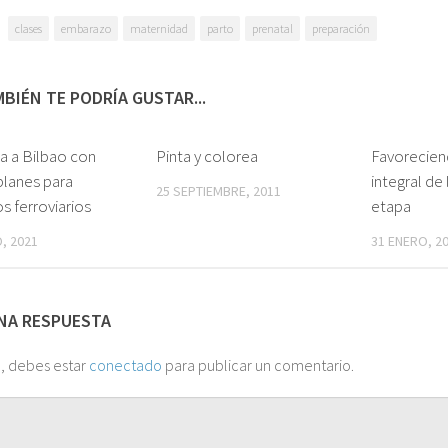
clases
embarazo
maternidad
parto
prenatal
preparación
BIÉN TE PODRÍA GUSTAR...
a a Bilbao con
2
Pinta y colorea
0
Favorecien
 planes para
integral de
25 SEPTIEMBRE, 2011
 ferroviarios
etapa
, 2021
31 ENERO, 2
NA RESPUESTA
o, debes estar
conectado
para publicar un comentario.