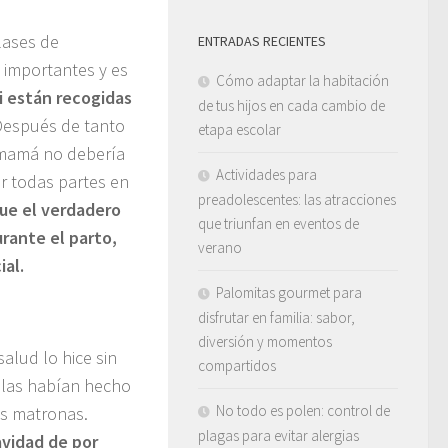
lases de
ENTRADAS RECIENTES
 importantes y es
Cómo adaptar la habitación
i están recogidas
de tus hijos en cada cambio de
Después de tanto
etapa escolar
a mamá no debería
Actividades para
r todas partes en
preadolescentes: las atracciones
que el verdadero
que triunfan en eventos de
urante el parto,
verano
al.
Palomitas gourmet para
disfrutar en familia: sabor,
diversión y momentos
alud lo hice sin
compartidos
 las habían hecho
No todo es polen: control de
us matronas.
plagas para evitar alergias
avidad de por