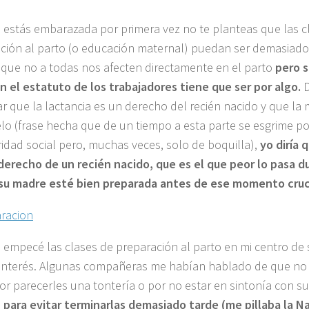
estás embarazada por primera vez no te planteas que las c
ción al parto (o educación maternal) puedan ser demasiado
 que no a todas nos afecten directamente en el parto
pero s
n el estatuto de los trabajadores tiene que ser por algo.
r que la lactancia es un derecho del recién nacido y que l
lo (frase hecha que de un tiempo a esta parte se esgrime po
ridad social pero, muchas veces, solo de boquilla),
yo diría 
derecho de un recién nacido, que es el que peor lo pasa d
su madre esté bien preparada antes de ese momento cruci
empecé las clases de preparación al parto en mi centro de s
nterés. Algunas compañeras me habían hablado de que no
or parecerles una tontería o por no estar en sintonía con s
s
para evitar terminarlas demasiado tarde (me pillaba la N