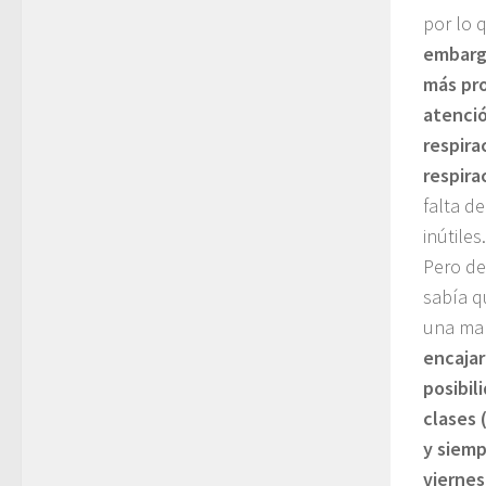
por lo 
embargo
más pro
atenció
respira
respira
falta d
inútile
Pero de
sabía q
una ma
encajar
posibil
clases 
y siemp
viernes