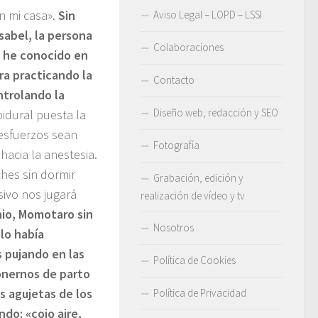
n mi casa».
Sin
Aviso Legal – LOPD – LSSI
sabel, la persona
Colaboraciones
e he conocido en
ra practicando la
Contacto
ntrolando la
Diseño web, redacción y SEO
idural puesta la
 esfuerzos sean
Fotografía
hacia la anestesia.
hes sin dormir
Grabación, edición y
ivo nos jugará
realización de vídeo y tv
io, Momotaro sin
Nosotros
lo había
s pujando en las
Política de Cookies
onernos de parto
s agujetas de los
Política de Privacidad
ndo: «cojo aire,