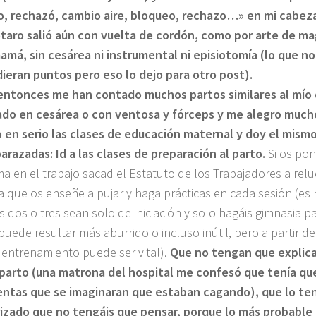
o, rechazó, cambio aire, bloqueo, rechazo…» en mi cabe
aro salió aún con vuelta de cordón, como por arte de ma
amá, sin cesárea ni instrumental ni episiotomía (lo que no
ieran puntos pero eso lo dejo para otro post).
entonces me han contado muchos partos similares al mío
ado en cesárea o con ventosa y fórceps y me alegro muc
en serio las clases de educación maternal y doy el mism
arazadas: Id a las clases de preparación al parto.
Si os pon
a en el trabajo sacad el Estatuto de los Trabajadores a reluc
 que os enseñe a pujar y haga prácticas en cada sesión (es
s dos o tres sean solo de iniciación y solo hagáis gimnasia 
puede resultar más aburrido o incluso inútil, pero a partir 
l entrenamiento puede ser vital).
Que no tengan que explica
 parto (una matrona del hospital me confesó que tenía que
entas que se imaginaran que estaban cagando), que lo te
rizado que no tengáis que pensar, porque lo más probable