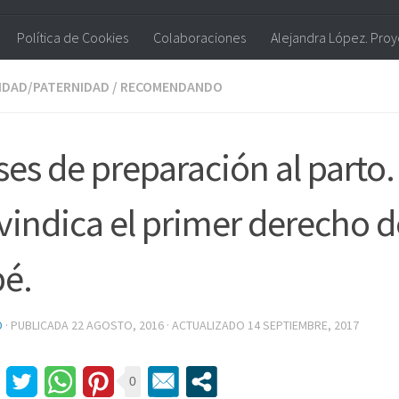
Política de Cookies
Colaboraciones
Alejandra López. Pro
IDAD/PATERNIDAD
/
RECOMENDANDO
ses de preparación al parto.
vindica el primer derecho d
é.
D
· PUBLICADA
22 AGOSTO, 2016
· ACTUALIZADO
14 SEPTIEMBRE, 2017
0