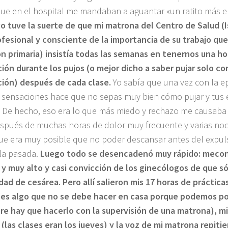
que en el hospital me mandaban a aguantar «un ratito más e
 tuve la suerte de que mi matrona del Centro de Salud (I
fesional y consciente de la importancia de su trabajo qu
n primaria) insistía todas las semanas en tenernos una ho
ción durante los pujos (o mejor dicho a saber pujar solo co
ción) después de cada clase.
Yo sabía que una vez con la ep
e sensaciones hace que no sepas muy bien cómo pujar y tus
s. De hecho, eso era lo que más miedo y rechazo me causaba 
spués de muchas horas de dolor muy frecuente y varias noc
ue era muy posible que no poder descansar antes del expuls
la pasada.
Luego todo se desencadenó muy rápido: mecon
 y muy alto y casi convicción de los ginecólogos de que só
idad de cesárea. Pero allí salieron mis 17 horas de práctica
(es algo que no se debe hacer en casa porque podemos p
re hay que hacerlo con la supervisión de una matrona), mi
 (las clases eran los jueves) y la voz de mi matrona repitie