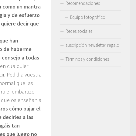
Recomendaciones
za como un mantra
gia y de esfuerzo
Equipo fotográfico
 quiere decir que
Redes sociales
 que han
suscripción newsletter regalo
ho de haberme
o consejo a todas
Términos y condiciones
en cualquier
ir. Pedid a vuestra
 normal que las
para el embarazo
de que os enseñan a
ros cómo pujar el
 decirles a las
ngáis tan
 es que luego no