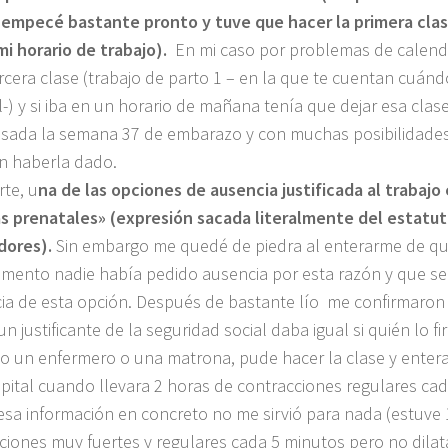
empecé bastante pronto y tuve que hacer la primera clas
mi horario de trabajo).
En mi caso por problemas de calend
ercera clase (trabajo de parto 1 – en la que te cuentan cuándo
l-) y si iba en un horario de mañana tenía que dejar esa clase
pasada la semana 37 de embarazo y con muchas posibilidad
in haberla dado.
rte, u
na de las opciones de ausencia justificada al trabaj
s prenatales» (expresión sacada literalmente del estatut
dores).
Sin embargo me quedé de piedra al enterarme de qu
mento nadie había pedido ausencia por esta razón y que se
cia de esta opción. Después de bastante lío me confirmaro
un justificante de la seguridad social daba igual si quién lo 
o un enfermero o una matrona, pude hacer la clase y enter
ospital cuando llevara 2 horas de contracciones regulares ca
l esa información en concreto no me sirvió para nada (estuve
ciones muy fuertes y regulares cada 5 minutos pero no dilata