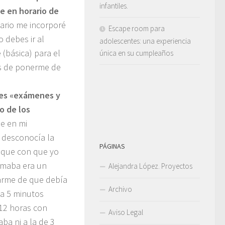
infantiles.
e en horario de
ario me incorporé
Escape room para
 debes ir al
adolescentes: una experiencia
 (básica) para el
única en su cumpleaños
es de ponerme de
o es «exámenes y
o de los
e en mi
 desconocía la
PÁGINAS
n que con que yo
firmaba era un
Alejandra López. Proyectos
arme de que debía
Archivo
da 5 minutos
 12 horas con
Aviso Legal
ba ni a la de 3