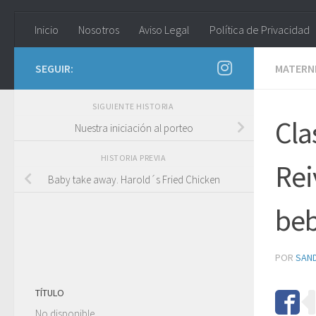
Inicio
Nosotros
Aviso Legal
Política de Privacidad
SEGUIR:
MATERN
SIGUIENTE HISTORIA
Cla
Nuestra iniciación al porteo
HISTORIA PREVIA
Rei
Baby take away. Harold´s Fried Chicken
beb
POR
SAN
TÍTULO
No disponible