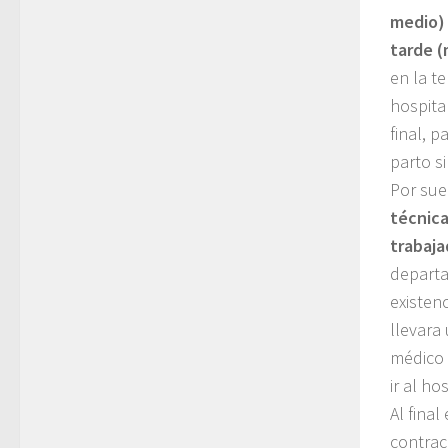
medio) 
tarde (
en la t
hospita
final, 
parto s
Por sue
técnica
trabaja
departa
existen
llevara 
médico 
ir al h
Al fina
contrac