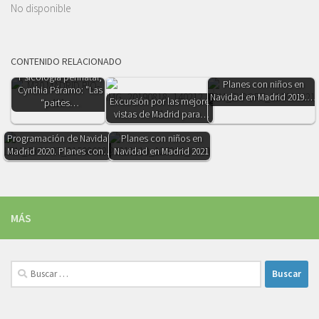
No disponible
CONTENIDO RELACIONADO
Psicología perinatal,
Planes con niños en
Cynthia Páramo: "Las
Navidad en Madrid 2019.…
Excursión por las mejores
“partes…
vistas de Madrid para…
Programación de Navidad
Planes con niños en
Madrid 2020. Planes con…
Navidad en Madrid 2021
MÁS
Buscar: