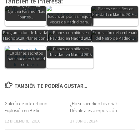
Tanbién te interesa:
Psicología perinatal,
Planes con niños en
Cynthia Páramo: "Las
Navidad en Madrid 2019.…
Excursión por las mejores
“partes…
vistas de Madrid para…
Programación de Navidad
Planes con niños en
Exposición del centenario
Madrid 2020. Planes con…
Navidad en Madrid 2021
del Metro de Madrid.…
Planes con niños en
10 planes secretos
Navidad en Madrid 2018
para hacer en Madrid
con…
TAMBIÉN TE PODRÍA GUSTAR...
Galería de arte urbano:
1
¿Ha suspendido historia?
0
Explosión en Berlín
Llévale a esta exposición.
12 DICIEMBRE, 2010
27 JUNIO, 2024