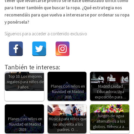
tener que levantarse pronto se le hace demasiado difícil como
para tener también que buscar la ropa. ¿Qué estrategia nos
recomendáis para que vuelva a interesarse por ordenar su ropa
y ponérsela?
Síguenos para acceder a contenido exclusivo
Tanbién te interesa:
Top 10. Los mejores
regalos para niños de
Planes con niños en
Madrid Ciudad
3 años.…
Navidad en Madrid
Educadora. Una
2018
exposición para…
Juegos de agua
Planes con niños en
Música para niños que
alternativos a los
Navidad en Madrid
no ahuyenta a los
globos. Refresca a…
2019.…
padres. O…