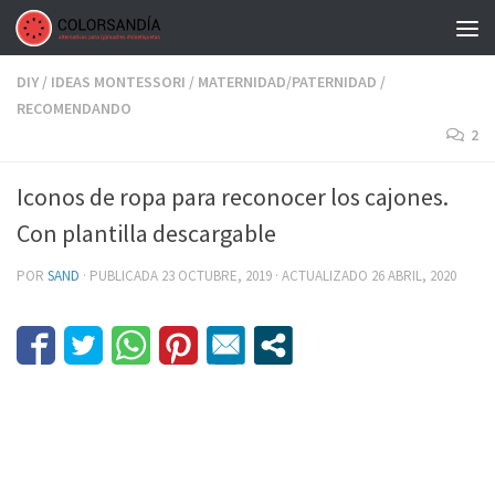
Saltar al contenido
DIY
/
IDEAS MONTESSORI
/
MATERNIDAD/PATERNIDAD
/
RECOMENDANDO
2
Iconos de ropa para reconocer los cajones.
Con plantilla descargable
POR
SAND
· PUBLICADA
23 OCTUBRE, 2019
· ACTUALIZADO
26 ABRIL, 2020