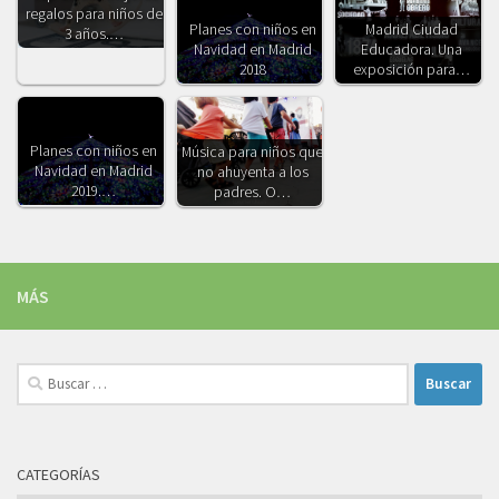
regalos para niños de
Planes con niños en
Madrid Ciudad
3 años.…
Navidad en Madrid
Educadora. Una
2018
exposición para…
Planes con niños en
Música para niños que
Navidad en Madrid
no ahuyenta a los
2019.…
padres. O…
MÁS
Buscar:
CATEGORÍAS