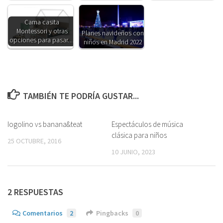
Cama casita
Montessori y otras
Planes navideños con
opciones para pasar…
niños en Madrid 2022
TAMBIÉN TE PODRÍA GUSTAR...
Iogolino vs banana&teat
0
Espectáculos de música
0
clásica para niños
25 OCTUBRE, 2016
10 JUNIO, 2023
2 RESPUESTAS
Comentarios
2
Pingbacks
0