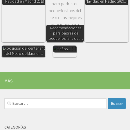
Navidad en Madrid 2018
Navidad en Madrid 2019.…
Recomendaciones
Top 10. Los
para padres de
mejores
pequeños fans del…
regalos para
niños de 3
Exposición del centenario
años.…
del Metro de Madrid.…
MÁS
Buscar:
CATEGORÍAS