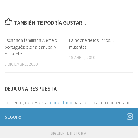
TAMBIÉN TE PODRÍA GUSTAR...
Escapada familiar a Alentejo
4
La noche de los libros…
1
portugués: olor a pan, cal y
mutantes
eucalipto
19 ABRIL, 2010
5 DICIEMBRE, 2010
DEJA UNA RESPUESTA
Lo siento, debes estar
conectado
para publicar un comentario.
SEGUIR:
SIGUIENTE HISTORIA