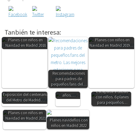
Tanbién te interesa:
Planes con niños en
Planes con niños en
Navidad en Madrid 2018
Navidad en Madrid 2019.…
Recomendaciones
Top 10. Los
para padres de
mejores
pequeños fans del…
regalos para
niños de 3
Escapada a Bilbao
Exposición del centenario
años.…
con niños. 6 planes
del Metro de Madrid.…
para pequeños…
Planes con niños en
Navidad en Madrid 2021
Planes navideños con
niños en Madrid 2022