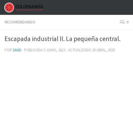
Saltar al contenido
RECOMENDANDO
0
Escapada industrial II. La pequeña central.
POR
SAND
· PUBLICADA
3 JUNIO, 2012
· ACTUALIZADO
20 ABRIL, 2020