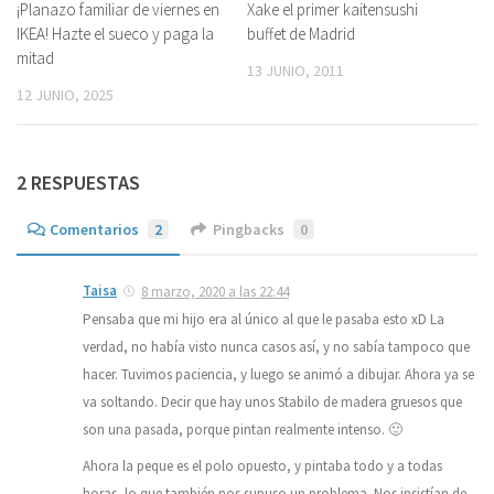
¡Planazo familiar de viernes en
0
Xake el primer kaitensushi
7
IKEA! Hazte el sueco y paga la
buffet de Madrid
mitad
13 JUNIO, 2011
12 JUNIO, 2025
2 RESPUESTAS
Comentarios
2
Pingbacks
0
Taisa
8 marzo, 2020 a las 22:44
Pensaba que mi hijo era al único al que le pasaba esto xD La
verdad, no había visto nunca casos así, y no sabía tampoco que
hacer. Tuvimos paciencia, y luego se animó a dibujar. Ahora ya se
va soltando. Decir que hay unos Stabilo de madera gruesos que
son una pasada, porque pintan realmente intenso. 🙂
Ahora la peque es el polo opuesto, y pintaba todo y a todas
horas, lo que también nos supuso un problema. Nos insistían de