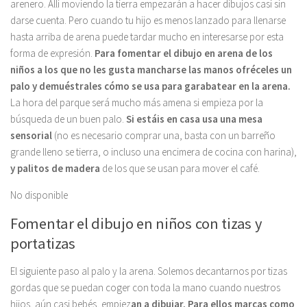
arenero. Allí moviendo la tierra empezarán a hacer dibujos casi sin
darse cuenta. Pero cuando tu hijo es menos lanzado para llenarse
hasta arriba de arena puede tardar mucho en interesarse por esta
forma de expresión.
Para fomentar el dibujo en arena de los
niños a los que no les gusta mancharse las manos ofréceles un
palo y demuéstrales cómo se usa para garabatear en la arena.
La hora del parque será mucho más amena si empieza por la
búsqueda de un buen palo.
Si estáis en casa usa una mesa
sensorial
(no es necesario comprar una, basta con un barreño
grande lleno se tierra, o incluso una encimera de cocina con harina),
y palitos de madera
de los que se usan para mover el café.
No disponible
Fomentar el dibujo en niños con tizas y
portatizas
El siguiente paso al palo y la arena. Solemos decantarnos por tizas
gordas que se puedan coger con toda la mano cuando nuestros
hijos, aún casi bebés, empiez
an a dibujar. Para ellos marcas como