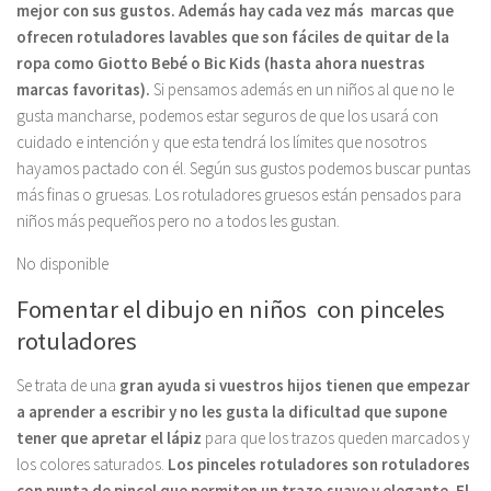
mejor con sus gustos. Además hay cada vez más marcas que
ofrecen rotuladores lavables que son fáciles de quitar de la
ropa como Giotto Bebé o Bic Kids (hasta ahora nuestras
marcas favoritas).
Si pensamos además en un niños al que no le
gusta mancharse, podemos estar seguros de que los usará con
cuidado e intención y que esta tendrá los límites que nosotros
hayamos pactado con él. Según sus gustos podemos buscar puntas
más finas o gruesas. Los rotuladores gruesos están pensados para
niños más pequeños pero no a todos les gustan.
No disponible
Fomentar el dibujo en niños con pinceles
rotuladores
Se trata de una
gran ayuda si vuestros hijos tienen que empezar
a aprender a escribir y no les gusta la dificultad que supone
tener que apretar el lápiz
para que los trazos queden marcados y
los colores saturados.
Los pinceles rotuladores son rotuladores
con punta de pincel que permiten un trazo suave y elegante. El