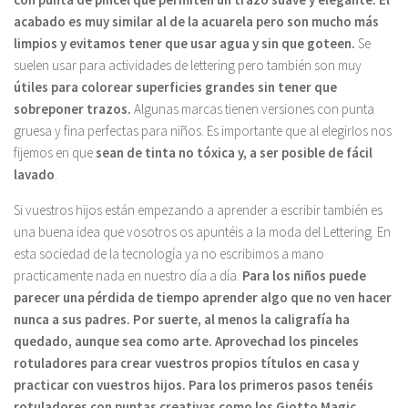
acabado es muy similar al de la acuarela pero son mucho más
limpios y evitamos tener que usar agua y sin que goteen.
Se
suelen usar para actividades de lettering pero también son muy
útiles para colorear superficies grandes sin tener que
sobreponer trazos.
Algunas marcas tienen versiones con punta
gruesa y fina perfectas para niños. Es importante que al elegirlos nos
fijemos en que
sean de tinta no tóxica y, a ser posible de fácil
lavado
.
Si vuestros hijos están empezando a aprender a escribir también es
una buena idea que vosotros os apuntéis a la moda del Lettering. En
esta sociedad de la tecnología ya no escribimos a mano
practicamente nada en nuestro día a día.
Para los niños puede
parecer una pérdida de tiempo aprender algo que no ven hacer
nunca a sus padres. Por suerte, al menos la caligrafía ha
quedado, aunque sea como arte. Aprovechad los pinceles
rotuladores para crear vuestros propios títulos en casa y
practicar con vuestros hijos. Para los primeros pasos tenéis
rotuladores con puntas creativas como los Giotto Magic