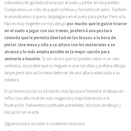
naturaleza les gustaba tirarse por el suelo y pintar en las paredes.
Compramos un rollo de papel continuo y forramos el salón. También
le animábamos a que lo desplegara en el suelo para pintar. Pero si tu
hijo es muy exigente con los dibujo
por mucho que le guste tirarse
en el suelo a jugar con sus trenes, preferirá una postura
cómoda que le permita libertad en los brazos a la hora de
pintar. Una mesa y silla a su altura con los materiales a su
alcance y lo más amplia posible es la mejor opción para
animarle a hacerlo.
Si son de los que no pueden estar ni un rato
sentados, es posible que no lleguen a usar las sillas y prefiera dibujar
de pie pero aún así la mesa debe ser de una altura adecuada a su
estatura.
En próximos posts os iré dando más tips para fomentar el dibujo en
niños con alto nivel de auto exigencia y baja tolerancia a la
frustración. Hablaremos actitudes parentales, técnicas de dibujo y
iniciación en el arte.
Síguenos para acceder a contenido exclusivo