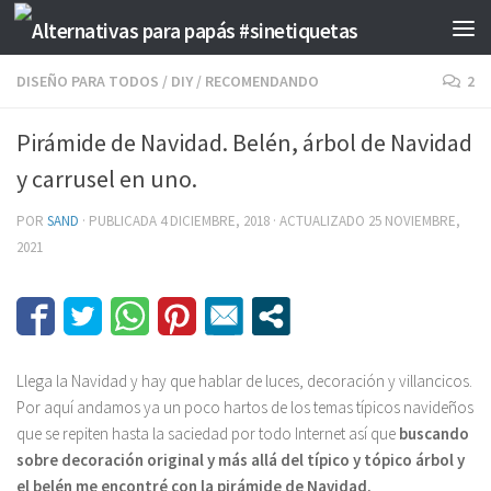
Saltar al contenido
DISEÑO PARA TODOS
/
DIY
/
RECOMENDANDO
2
Pirámide de Navidad. Belén, árbol de Navidad
y carrusel en uno.
POR
SAND
· PUBLICADA
4 DICIEMBRE, 2018
· ACTUALIZADO
25 NOVIEMBRE,
2021
Llega la Navidad y hay que hablar de luces, decoración y villancicos.
Por aquí andamos ya un poco hartos de los temas típicos navideños
que se repiten hasta la saciedad por todo Internet así que
buscando
sobre decoración original y más allá del típico y tópico árbol y
el belén me encontré con la pirámide de Navidad.