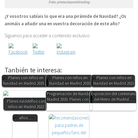
Foto: pinnaclepeaktrading
¿Y vosotros sabíais lo que era una pirámide de Navidad? ¿Os
animáis a añadir una en vuestra decoración de este año?
Síguenos para acceder a contenido exclusivo
Tanbién te interesa:
Planes con niños en
Planes con niños en
Planes con niños en
Navidad en Madrid 2019.…
Navidad en Madrid 2018
Navidad en Madrid 2021
Programación de Navidad
Exposición del centenario
Top 10. Los
Madrid 2020. Planes con…
del Metro de Madrid.…
Planes navideños con
mejores
niños en Madrid 2022
regalos para
niños de 3
años.…