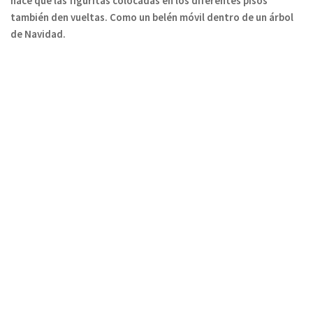
hace que las figuritas colocadas en los diferentes pisos
también den vueltas. Como un belén móvil dentro de un árbol
de Navidad.