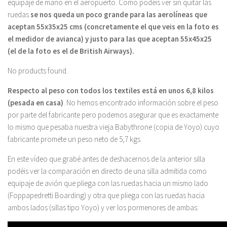
equipaje de mano en el aeropuerto. Como podéis ver sin quitar las
ruedas
se nos queda un poco grande para las aerolíneas que
aceptan 55x35x25 cms (concretamente el que veis en la foto es
el medidor de avianca) y justo para las que aceptan 55x45x25
(el de la foto es el de British Airways).
No products found.
Respecto al peso con todos los textiles está en unos 6,8 kilos
(pesada en casa)
. No hemos encontrado información sobre el peso
por parte del fabricante pero podemos asegurar que es exactamente
lo mismo que pesaba nuestra vieja Babythrone (copia de Yoyo) cuyo
fabricante promete un peso neto de 5,7 kgs.
En este vídeo que grabé antes de deshacernos de la anterior silla
podéis ver la comparación en directo de una silla admitida como
equipaje de avión que pliega con las ruedas hacia un mismo lado
(Foppapedretti Boarding) y otra que pliega con las ruedas hacia
ambos lados (sillas tipo Yoyo) y ver los pormenores de ambas: