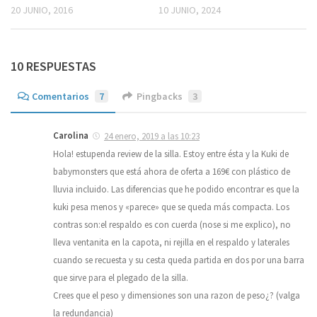
20 JUNIO, 2016
10 JUNIO, 2024
10 RESPUESTAS
Comentarios
7
Pingbacks
3
Carolina
24 enero, 2019 a las 10:23
Hola! estupenda review de la silla. Estoy entre ésta y la Kuki de
babymonsters que está ahora de oferta a 169€ con plástico de
lluvia incluido. Las diferencias que he podido encontrar es que la
kuki pesa menos y «parece» que se queda más compacta. Los
contras son:el respaldo es con cuerda (nose si me explico), no
lleva ventanita en la capota, ni rejilla en el respaldo y laterales
cuando se recuesta y su cesta queda partida en dos por una barra
que sirve para el plegado de la silla.
Crees que el peso y dimensiones son una razon de peso¿? (valga
la redundancia)