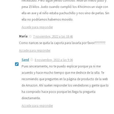
necesitado. Pero sigue yendo cómodo. Mide un metro justo y
pesa 15 kilos. Justo cuando cumplió los 4 hicimos un viaje con
ella en ave y el niño estaba pachuchillo y nos vino de perlas. Sin
ella no podríamos habernos movido.
Accede para responder
María
7 noviembre, 2022 a las 18:46
Como narices se quita la capota para lavarla por favor???????
Accede para responder
Sand
8 noviembre, 2022 a las 9:36
Pues sinceramente, no te puedo explicar porque ya ni me
acuerdo y hace mucho tiempo que me deshice de la silla. Te
recomiendo que preguntes en la página de producto de la web
de Amazon. Ahí suelen responder los vendedores y gente que lo
ha comprado hace poco porque les llega tu pregunta
directamente.
Accede para responder