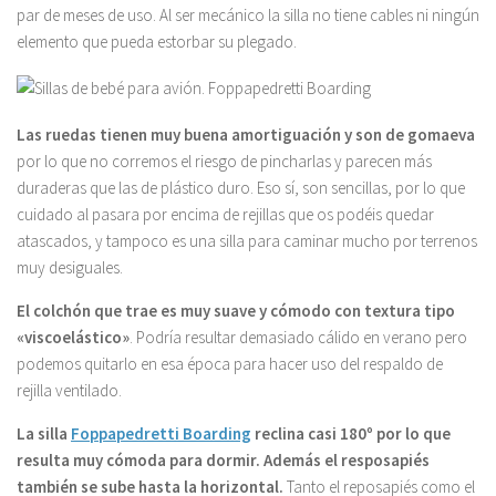
par de meses de uso. Al ser mecánico la silla no tiene cables ni ningún
elemento que pueda estorbar su plegado.
Las ruedas tienen muy buena amortiguación y son de gomaeva
por lo que no corremos el riesgo de pincharlas y parecen más
duraderas que las de plástico duro. Eso sí, son sencillas, por lo que
cuidado al pasara por encima de rejillas que os podéis quedar
atascados, y tampoco es una silla para caminar mucho por terrenos
muy desiguales.
El colchón que trae es muy suave y cómodo con textura tipo
«viscoelástico»
. Podría resultar demasiado cálido en verano pero
podemos quitarlo en esa época para hacer uso del respaldo de
rejilla ventilado.
La silla
Foppapedretti Boarding
reclina casi 180º por lo que
resulta muy cómoda para dormir. Además el resposapiés
también se sube hasta la horizontal.
Tanto el reposapiés como el