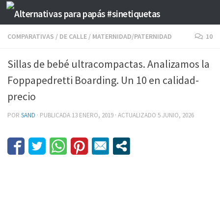
Saltar al contenido
COMPARATIVAS
/
DE CALLE
/
MATERNIDAD/PATERNIDAD
10
Sillas de bebé ultracompactas. Analizamos la
Foppapedretti Boarding. Un 10 en calidad-
precio
POR
SAND
· PUBLICADA
13 ENERO, 2019
· ACTUALIZADO
5 JUNIO, 2026