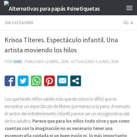
Saltar al contenido
SIN CATEGORÍA
4
Krisoa Títeres. Espectáculo infantil. Una
artista moviendo los hilos
POR
SAND
· PUBLICADA
12 ABRIL, 2018
· ACTUALIZADO
5 JUNIO, 2026
Los que tenéis niños sabéis más que de sobra lo difícil que es
encontrar un espectáculo de títeres que merezca la pena. A menudo
el sector del entretenimiento infantil parece ser un recogesobras del
de los adultos.
Parece que para los niños todo sirve y que como
cuentan con la imaginación no es necesario tener una
escenografía cuidada ni un buen guión ni, lo más importante,