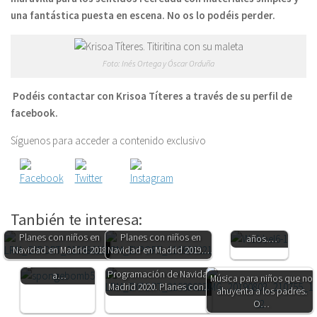
una fantástica puesta en escena. No os lo podéis perder.
Foto: Inés Ortega y Óscar Orduña
Podéis contactar con Krisoa Títeres a través de su perfil de
facebook.
Síguenos para acceder a contenido exclusivo
Top 10. Los
mejores
regalos para
Tanbién te interesa:
niños de 3
Planes con niños en
Juegos de agua
Planes con niños en
años.…
Navidad en Madrid 2018
alternativos a los
Navidad en Madrid 2019.…
globos. Refresca
Programación de Navidad
a…
Música para niños que no
Madrid 2020. Planes con…
ahuyenta a los padres.
O…
Madrid Ciudad