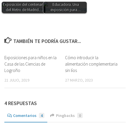
Exposición del centenario
Educadora. Una
del Metro de Madrid.…
exposición para…
TAMBIÉN TE PODRÍA GUSTAR...
Exposiciones para niños en la
2
Cómo introducir la
0
Casa de las Ciencias de
alimentación complementaria
Logroño
sin líos
21 JULIO, 2019
27 MARZO, 2023
4 RESPUESTAS
Comentarios
4
Pingbacks
0