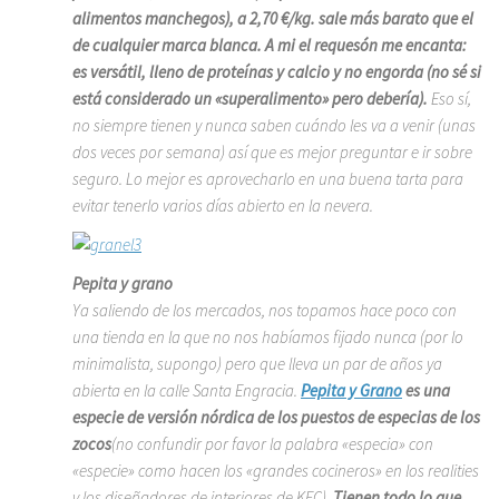
alimentos manchegos), a 2,70 €/kg. sale más barato que el
de cualquier marca blanca. A mi el requesón me encanta:
es versátil, lleno de proteínas y calcio y no engorda (no sé si
está considerado un «superalimento» pero debería).
Eso sí,
no siempre tienen y nunca saben cuándo les va a venir (unas
dos veces por semana) así que es mejor preguntar e ir sobre
seguro. Lo mejor es aprovecharlo en una buena tarta para
evitar tenerlo varios días abierto en la nevera.
Pepita y grano
Ya saliendo de los mercados, nos topamos hace poco con
una tienda en la que no nos habíamos fijado nunca (por lo
minimalista, supongo) pero que lleva un par de años ya
abierta en la calle Santa Engracia.
Pepita y Grano
es una
especie de versión nórdica de los puestos de especias de los
zocos
(no confundir por favor la palabra «especia» con
«especie» como hacen los «grandes cocineros» en los realities
y los diseñadores de interiores de KFC).
Tienen todo lo que