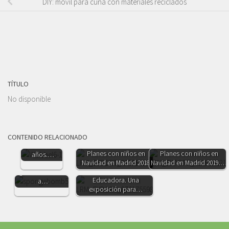
DIY: móvil para cuna con materiales reciclados
TÍTULO
No disponible
Top 10. Los
mejores
regalos para
CONTENIDO RELACIONADO
niños de 3
Juegos de agua
Planes con niños en
Planes con niños en
años.…
alternativos a los
Navidad en Madrid 2018
Navidad en Madrid 2019.…
Madrid Ciudad
globos. Refresca
Educadora. Una
a…
exposición para…