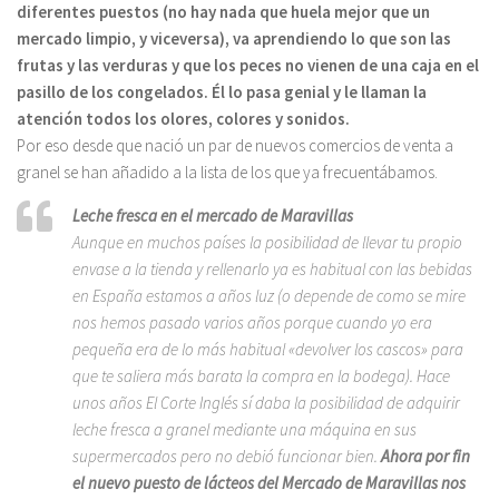
diferentes puestos (no hay nada que huela mejor que un
mercado limpio, y viceversa), va aprendiendo lo que son las
frutas y las verduras y que los peces no vienen de una caja en el
pasillo de los congelados. Él lo pasa genial y le llaman la
atención todos los olores, colores y sonidos.
Por eso desde que nació un par de nuevos comercios de venta a
granel se han añadido a la lista de los que ya frecuentábamos.
Leche fresca en el mercado de Maravillas
Aunque en muchos países la posibilidad de llevar tu propio
envase a la tienda y rellenarlo ya es habitual con las bebidas
en España estamos a años luz (o depende de como se mire
nos hemos pasado varios años porque cuando yo era
pequeña era de lo más habitual «devolver los cascos» para
que te saliera más barata la compra en la bodega). Hace
unos años El Corte Inglés sí daba la posibilidad de adquirir
leche fresca a granel mediante una máquina en sus
supermercados pero no debió funcionar bien.
Ahora por fin
el nuevo puesto de lácteos del Mercado de Maravillas nos