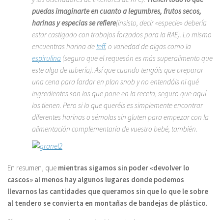
puedas imaginarte en cuanto a legumbres, frutos secos,
harinas y especias se refiere
(insisto, decir «especie» debería
estar castigado con trabajos forzados para la RAE). Lo mismo
encuentras harina de
teff
, o variedad de algas como la
espirulina
(seguro que el requesón es más superalimento que
este alga de tubería). Así que cuando tengáis que preparar
una cena para fardar en plan snob y no entendáis ni qué
ingredientes son los que pone en la receta, seguro que aquí
los tienen. Pero si lo que queréis es simplemente encontrar
diferentes harinas o sémolas sin gluten para empezar con la
alimentación complementaria de vuestro bebé, también.
En resumen, que
mientras sigamos sin poder «devolver lo
cascos» al menos hay algunos lugares donde podemos
llevarnos las cantidades que queramos sin que lo que le sobre
al tendero se convierta en montañas de bandejas de plástico.