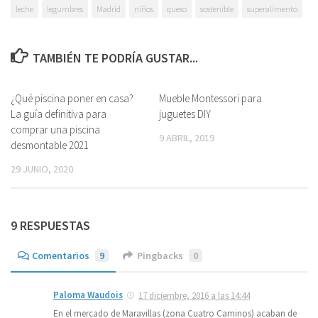
leche
legumbres
Madrid
niños
queso
sostenible
superalimento
TAMBIÉN TE PODRÍA GUSTAR...
¿Qué piscina poner en casa?
0
Mueble Montessori para
4
La guía definitiva para
juguetes DIY
comprar una piscina
9 ABRIL, 2019
desmontable 2021
29 JUNIO, 2020
9 RESPUESTAS
Comentarios
9
Pingbacks
0
Paloma Waudois
17 diciembre, 2016 a las 14:44
En el mercado de Maravillas (zona Cuatro Caminos) acaban de