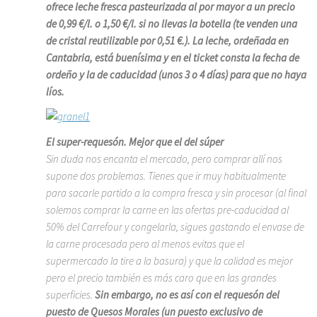
ofrece leche fresca pasteurizada al por mayor a un precio
de 0,99 €/l. o 1,50 €/l. si no llevas la botella (te venden una
de cristal reutilizable por 0,51 €.). La leche, ordeñada en
Cantabria, está buenísima y en el ticket consta la fecha de
ordeño y la de caducidad (unos 3 o 4 días) para que no haya
líos.
El super-requesón. Mejor que el del súper
Sin duda nos encanta el mercado, pero comprar allí nos
supone dos problemas. Tienes que ir muy habitualmente
para sacarle partido a la compra fresca y sin procesar (al final
solemos comprar la carne en las ofertas pre-caducidad al
50% del Carrefour y congelarla, sigues gastando el envase de
la carne procesada pero al menos evitas que el
supermercado la tire a la basura) y que la calidad es mejor
pero el precio también es más caro que en las grandes
superficies.
Sin embargo, no es así con el requesón del
puesto de Quesos Morales (un puesto exclusivo de