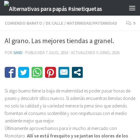
Saltar al contenido
COMIENDO BARATO
/
DE CALLE
/
MATERNIDAD/PATERNIDAD
9
Al grano. Las mejores tiendas a granel.
POR
SAND
· PUBLICADA
7 JULIO, 2016
· ACTUALIZADO
5 JUNIO, 2026
Si algo bueno tiene la baja de maternidad es poder pasar horas de
paseo y descubrir sitios nuevos. Si además encuentras tiendas donde
no solo la calidad y la variedad merece la pena sino que además
fomentan el consumo sostenible y son respetuosas con el medio
ambiente mejor que mejor.
Últimamente aprovechamos para ir mucho al mercado con
Momotaro.
Allí se está fresquito y se juntan los olores de los